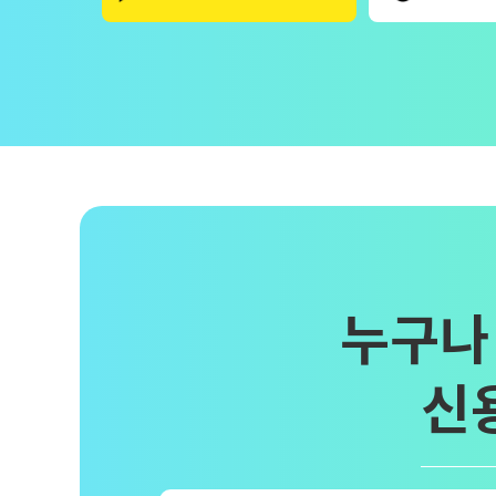
누구나
신