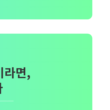
이라면,
다